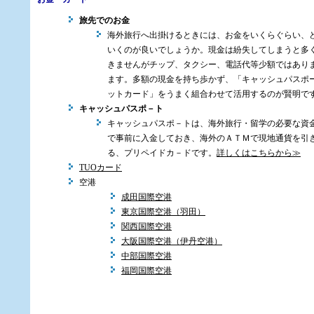
旅先でのお金
海外旅行へ出掛けるときには、お金をいくらぐらい、
いくのが良いでしょうか。現金は紛失してしまうと多
きませんがチップ、タクシー、電話代等少額ではあり
ます。多額の現金を持ち歩かず、「キャッシュパスポ
ットカード」をうまく組合わせて活用するのが賢明で
キャッシュパスポ－ト
キャッシュパスポ－トは、海外旅行・留学の必要な資
で事前に入金しておき、海外のＡＴＭで現地通貨を引
る、プリペイドカ－ドです。
詳しくはこちらから≫
TUOカード
空港
成田国際空港
東京国際空港（羽田）
関西国際空港
大阪国際空港（伊丹空港）
中部国際空港
福岡国際空港