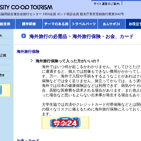
協同組合連合会旅行センター JATA会員 ボンド保証会員 観光庁長官登録旅行業第1642号
海外旅行の必需品 > 海外旅行保険・お金、カード
海外旅行保険
海外旅行保険って入った方がいいの？
海外ではいつ何が起こるかわかりません。そしてひとたび
に遭遇すると、個人では想像もできない費用がかかってし
す。万一、海外で入院や手術をするようなことがあればク
保険などでは全く足りません。旅立ってからでは、もう遅
海外では日本の健康保険証などは利用できず、病気やケガ
合、高額な医療費を請求される場合があります。また他人
った場合など思いもよらない出来事が発生する場合もあり
大学生協では共済やクレジットカード付帯保険などとは関
の様々なリスクに備えるために海外旅行保険に入っておく
ます。
お金・カード