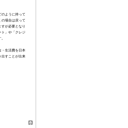
どのように持って
くの場合は戻って
ますが必要となり
ート」や「クレジ
す。
金・生活費を日本
き出すことが出来